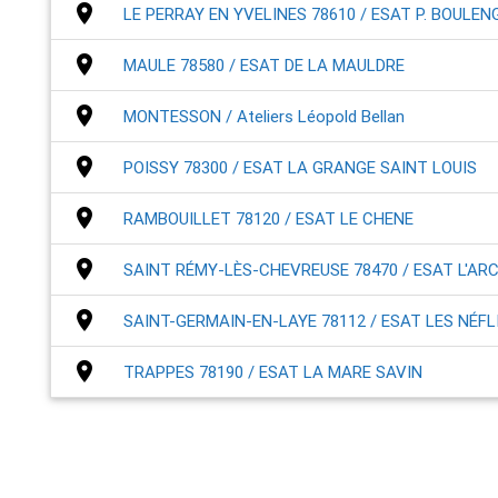
place
LE PERRAY EN YVELINES 78610 / ESAT P. BOULEN
place
MAULE 78580 / ESAT DE LA MAULDRE
place
MONTESSON / Ateliers Léopold Bellan
place
POISSY 78300 / ESAT LA GRANGE SAINT LOUIS
place
RAMBOUILLET 78120 / ESAT LE CHENE
place
SAINT RÉMY-LÈS-CHEVREUSE 78470 / ESAT L'ARC
place
SAINT-GERMAIN-EN-LAYE 78112 / ESAT LES NÉFL
place
TRAPPES 78190 / ESAT LA MARE SAVIN