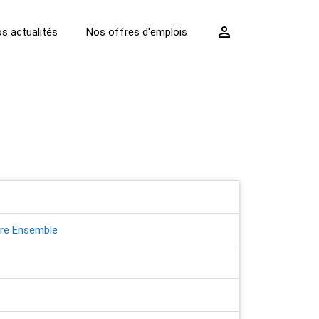
perm_identity
s actualités
Nos offres d'emplois
re Ensemble