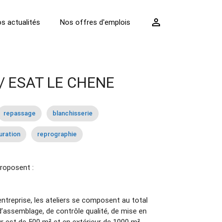
perm_identity
s actualités
Nos offres d'emplois
/ ESAT LE CHENE
repassage
blanchisserie
uration
reprographie
roposent :
ntreprise, les ateliers se composent au total
d’assemblage, de contrôle qualité, de mise en
r est de 500 m² et en extérieur de 1000 m²,