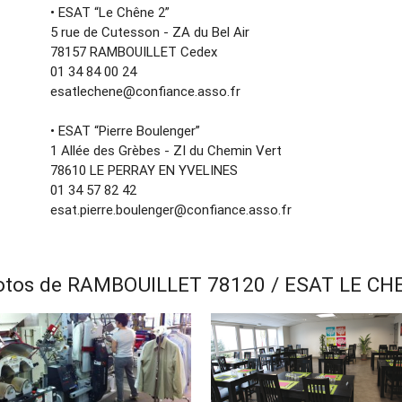
• ESAT “Le Chêne 2”
5 rue de Cutesson - ZA du Bel Air
78157 RAMBOUILLET Cedex
01 34 84 00 24
esatlechene@confiance.asso.fr
• ESAT “Pierre Boulenger”
1 Allée des Grèbes - ZI du Chemin Vert
78610 LE PERRAY EN YVELINES
01 34 57 82 42
esat.pierre.boulenger@confiance.asso.fr
otos de RAMBOUILLET 78120 / ESAT LE CH