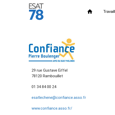
home
Travai
29 rue Gustave Eiffel
78120 Rambouillet
01 34 84 00 24
esatlechene@confiance.asso.fr
www.confiance.asso.fr/