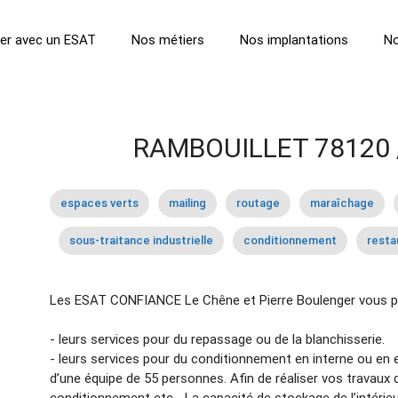
ller avec un ESAT
Nos métiers
Nos implantations
No
RAMBOUILLET 78120 
espaces verts
mailing
routage
maraîchage
sous-traitance industrielle
conditionnement
resta
Les ESAT CONFIANCE Le Chêne et Pierre Boulenger vous p
- leurs services pour du repassage ou de la blanchisserie.
- leurs services pour du conditionnement en interne ou en e
d’une équipe de 55 personnes. Afin de réaliser vos travaux 
conditionnement etc… La capacité de stockage de l’intérieu