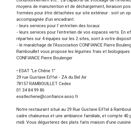
moyens de manutention et de déchargement, livraison pos
formées pour être détachées sur site extérieur : soit un o
accompagnée d’un encadrant.
- leurs services pour l' entretien des locaux
- leurs services pour l’entretien de vos espaces verts. En 
réparties sur 4 équipes sur les 2 sites, sont à votre dispos
- le maraîchage de l’Association CONFIANCE Pierre Boulenge
Rambouillet vous propose les légumes frais et biologiques
CONFIANCE Pierre Boulenger
• ESAT “Le Chêne 1”
29 rue Gustave Eiffel - ZA du Bel Air
78157 RAMBOUILLET Cedex
01 34 84 99 86
esatlechene@confiance.asso.fr
Notre restaurant situé au 29 Rue Gustave Eiffel à Rambouil
cadre chaleureux et une ambiance familiale, et compte 40 pla
midi. Vous dégusterez des plats faits maison d’une cuisine 