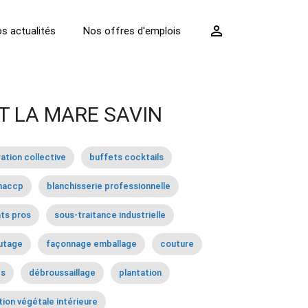
perm_identity
s actualités
Nos offres d'emplois
T LA MARE SAVIN
ation collective
buffets cocktails
haccp
blanchisserie professionnelle
ts pros
sous-traitance industrielle
utage
façonnage emballage
couture
es
débroussaillage
plantation
ion végétale intérieure