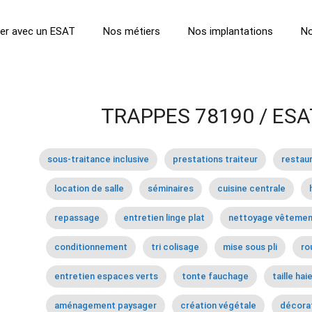
ller avec un ESAT
Nos métiers
Nos implantations
No
TRAPPES 78190 / ESA
sous-traitance inclusive
prestations traiteur
restaur
location de salle
séminaires
cuisine centrale
repassage
entretien linge plat
nettoyage vêtemen
conditionnement
tri colisage
mise sous pli
ro
entretien espaces verts
tonte fauchage
taille hai
aménagement paysager
création végétale
décorat