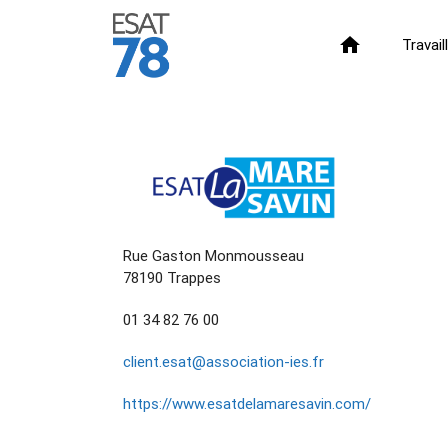
home
Travai
Rue Gaston Monmousseau
78190 Trappes
01 34 82 76 00
client.esat@association-ies.fr
https://www.esatdelamaresavin.com/