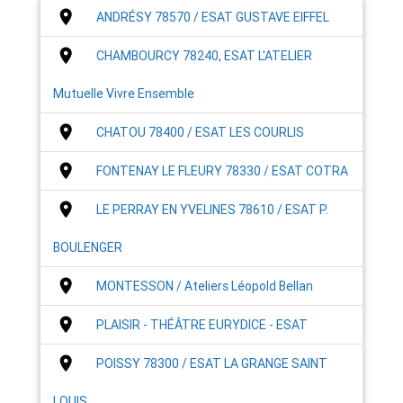
place
ANDRÉSY 78570 / ESAT GUSTAVE EIFFEL
place
CHAMBOURCY 78240, ESAT L'ATELIER
Mutuelle Vivre Ensemble
place
CHATOU 78400 / ESAT LES COURLIS
place
FONTENAY LE FLEURY 78330 / ESAT COTRA
place
LE PERRAY EN YVELINES 78610 / ESAT P.
BOULENGER
place
MONTESSON / Ateliers Léopold Bellan
place
PLAISIR - THÉÂTRE EURYDICE - ESAT
place
POISSY 78300 / ESAT LA GRANGE SAINT
LOUIS