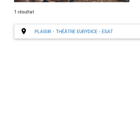
1 résultat
place
PLAISIR - THÉÂTRE EURYDICE - ESAT