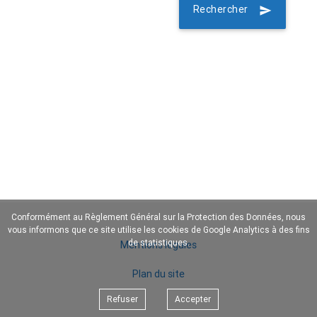
Rechercher
send
Conformément au Règlement Général sur la Protection des Données, nous
vous informons que ce site utilise les cookies de Google Analytics à des fins
de statistiques.
Mentions légales
Plan du site
Refuser
Accepter